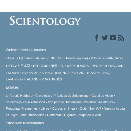
Websites Internacionales
ENGLISH (US/International)
ENGLISH (United Kingdom)
DANSK
FRANÇAIS
עברית
日本語
РУССКИЙ
繁體中文
NEDERLANDS
DEUTSCH
MAGYAR
NORSK
SVENSKA
ESPAÑOL (LATINO)
ESPAÑOL (CASTELLANO)
ΕΛΛΗΝΙΚA
ITALIANO
PORTUGUÊS
Enlaces
L. Ronald Hubbard
Creencias y Prácticas de Scientology
Canal de Video
Scientology en la Actualidad
Voz para la Humanidad
Ministros Voluntarios
Preguntas Frecuentes
Libros
Cursos en línea
¿Quién Soy Yo?
Nuestra Ayuda
es Tuya
Más Información
Contactar
Lugares
Mapa de la web
Sitios web relacionados