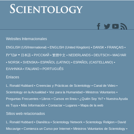
Websites Internacionales
ENGLISH (US/International)
ENGLISH (United Kingdom)
DANSK
FRANÇAIS
עברית
日本語
РУССКИЙ
繁體中文
NEDERLANDS
DEUTSCH
MAGYAR
NORSK
SVENSKA
ESPAÑOL (LATINO)
ESPAÑOL (CASTELLANO)
ΕΛΛΗΝΙΚA
ITALIANO
PORTUGUÊS
Enlaces
L. Ronald Hubbard
Creencias y Prácticas de Scientology
Canal de Video
Scientology en la Actualidad
Voz para la Humanidad
Ministros Voluntarios
Preguntas Frecuentes
Libros
Cursos en línea
¿Quién Soy Yo?
Nuestra Ayuda
es Tuya
Más Información
Contactar
Lugares
Mapa de la web
Sitios web relacionados
L. Ronald Hubbard
Dianética
Scientology Network
Scientology Religion
David
Miscavige
Comienza un Curso por Internet
Ministros Voluntarios de Scientology