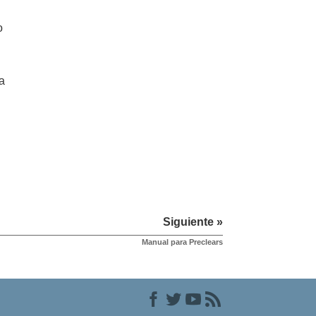
o
a
Siguiente »
Manual para Preclears