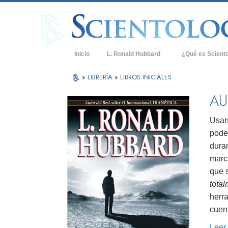
Inicio
L. Ronald Hubbard
¿Qué es Scient
Creencias y Práct
»
LIBRERÍA
»
LIBROS INICIALES
Credos y Códigos
AU
Qué dicen los Sci
Scientology
Usan
pode
Conoce a un Scien
dura
Dentro de una Igle
marc
que 
Los Principios Bá
tota
Una Introducción 
herr
cuen
Amor y Odio: ¿Qu
Leer