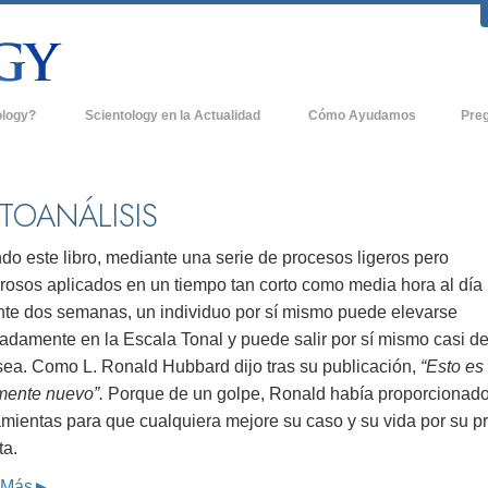
ology?
Scientology en la Actualidad
Cómo Ayudamos
Pre
icas
Iglesias de Scientology
Antece
 de Scientology
Nuevas Iglesias de Scientology
Dentro
TOANÁLISIS
entologists acerca de
Organizaciones Avanzadas
La Org
do este libro, mediante una serie de procesos ligeros pero
Base en Tierra de Flag
rosos aplicados en un tiempo tan corto como media hora al día
tologist
nte dos semanas, un individuo por sí mismo puede elevarse
Freewinds
sia
adamente en la Escala Tonal y puede salir por sí mismo casi de
Llevando Scientology al Mundo
sea. Como L. Ronald Hubbard dijo tras su publicación,
“Esto es
sicos de Scientology
lmente nuevo”.
Porque de un golpe, Ronald había proporcionado
David Miscavige - Líder Eclesiástico de
a Dianética
Scientology
amientas para que cualquiera mejore su caso y su vida por su p
ta.
é es Grandeza?
 Más