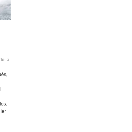
do, a
ués,
l
dos.
ier