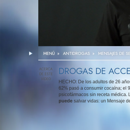
MENÚ
»
ANTIDROGAS
»
MENSAJES DE S
DROGAS DE ACC
HECHO: De los adultos de 26 años
62% pasó a consumir cocaína; el 
psicofármacos sin receta médica.
puede
salvar vidas: un Mensaje de