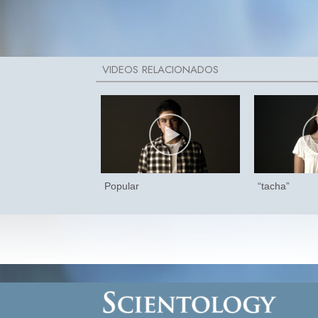
Popular
“tacha”