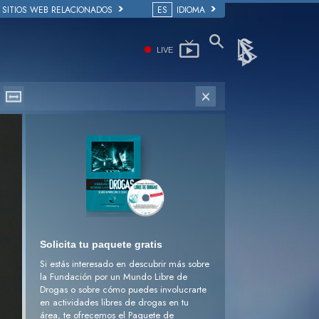
SITIOS WEB RELACIONADOS
ES
IDIOMA
LIVE
Solicita tu paquete gratis
Si estás interesado en descubrir más sobre
la Fundación por un Mundo Libre de
Drogas o sobre cómo puedes involucrarte
en actividades libres de drogas en tu
área, te ofrecemos el Paquete de