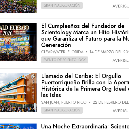
GRAN INAUGURACIÓN
AVERIG
El Cumpleaños del Fundador de
Scientology Marca un Hito Histór
que Garantiza el Futuro para la N
Generación
CLEARWATER, FLORIDA
14 DE MARZO DEL 20
•
EVENTO DE SCIENTOLOGY
AVERIG
Llamado del Caribe: El Orgullo
Puertorriqueño Brilla con la Apert
Histórica de la Primera Org Ideal
las Islas
SAN JUAN, PUERTO RICO
22 DE FEBRERO DE
•
GRAN INAUGURACIÓN
AVERIG
Una Noche Extraordinaria: Scient