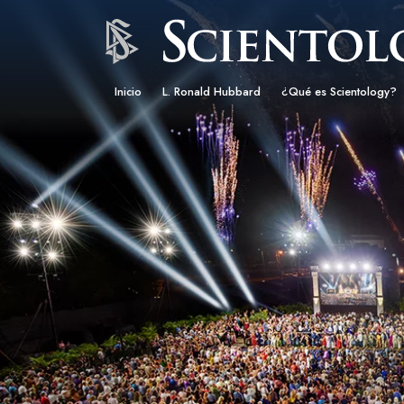
Inicio
L. Ronald Hubbard
¿Qué es Scientology?
Creencias y Prácticas
Credos y Códigos de S
Qué dicen los Scientolo
Scientology
Conoce a un Scientolog
Dentro de una Iglesia
Los Principios Básicos 
Una Introducción a Dian