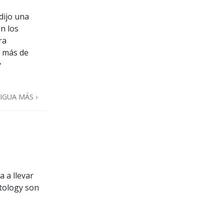
dijo una
n los
ra
n más de
y
IGUA MÁS
 a llevar
ntology son