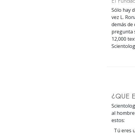
El Fundad
Sólo hay d
vez L. Ron
demás de q
pregunta s
12,000 tex
Scientolog
¿QUE 
Scientolog
al hombre 
estos:
Tú eres u