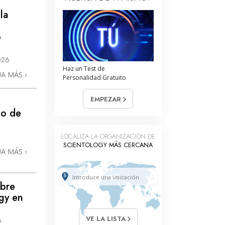
La Comunicación
la
o
026
Haz un Test de
UA MÁS
Personalidad Gratuito
EMPEZAR
e
co de
LOCALIZA LA ORGANIZACIÓN DE
SCIENTOLOGY MÁS CERCANA
UA MÁS
Abre
ogy en
VE LA LISTA
6