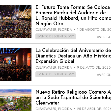
El Futuro Toma Forma: Se Coloca 
Primera Piedra del Auditorio de
L. Ronald Hubbard, un Hito com
Ningún Otro
CLEARWATER, FLORIDA
1 DE AGOSTO DEL 2
•
EVENTO DE SCIENTOLOGY
AVERIG
La Celebración del Aniversario d
Dianetics Destaca un Año Históri
Expansión Global
CLEARWATER, FLORIDA
9 DE MAYO DEL 2026
•
EVENTO DE SCIENTOLOGY
AVERIG
Nuevo Retiro Religioso Costero 
en la Sede Espiritual de Scientol
Clearwater
CLEARWATER, FLORIDA
25 DE ABRIL DEL 202
•