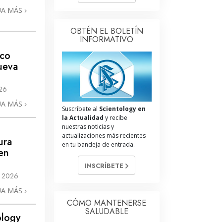
UA MÁS
OBTÉN EL BOLETÍN
INFORMATIVO
ico
ueva
26
UA MÁS
Suscríbete al
Scientology en
la Actualidad
y recibe
nuestras noticias y
actualizaciones más recientes
ura
en tu bandeja de entrada.
 en
INSCRÍBETE
L 2026
UA MÁS
CÓMO MANTENERSE
SALUDABLE
ology