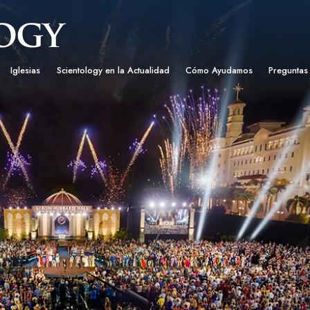
Iglesias
Scientology en la Actualidad
Cómo Ayudamos
Preguntas
Encontrar una Iglesia
Gran Inauguraciones
El Camino a la Felicidad
Antecedent
Libros I
cientology
Iglesias Ideales de Scientology
Eventos de Scientology
Applied Scholastics
Dentro de 
Audioli
gists acerca de
Organizaciones Avanzadas
David Miscavige: Líder Eclesiástico de
Criminon
La Organi
Confere
Scientology
Base en Tierra de Flag
Narconon
Película
ist
Freewinds
La Verdad Sobre las Drogas
Servicio
Llevando Scientology al Mundo
Unidos por los Derechos Hum
de Scientology
Comisión de Ciudadanos por l
ética
Derechos Humanos
Ministros Voluntarios de Scien