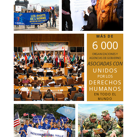
MÁS DE
6
0
0
0
ORGANIZACIONES Y
AGENCIAS DE GOBIERNO
ASOCIADAS CON
UNIDOS
POR LOS
DERECHOS
HUMANOS
EN TODO EL
MUNDO