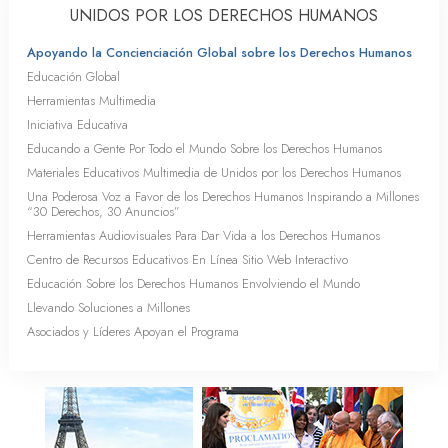
UNIDOS POR LOS DERECHOS HUMANOS
Apoyando la Concienciación Global sobre los Derechos Humanos
Educación Global
Herramientas Multimedia
Iniciativa Educativa
Educando a Gente Por Todo el Mundo Sobre los Derechos Humanos
Materiales Educativos Multimedia de Unidos por los Derechos Humanos
Una Poderosa Voz a Favor de los Derechos Humanos Inspirando a Millones
“30 Derechos, 30 Anuncios”
Herramientas Audiovisuales Para Dar Vida a los Derechos Humanos
Centro de Recursos Educativos En Línea Sitio Web Interactivo
Educación Sobre los Derechos Humanos Envolviendo el Mundo
Llevando Soluciones a Millones
Asociados y Líderes Apoyan el Programa