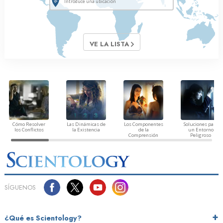
VE LA LISTA
Cómo Resolver
Las Dinámicas de
Los Componentes
Soluciones para
los Conflictos
la Existencia
de la
un Entorno
Comprensión
Peligroso
SÍGUENOS
¿Qué es Scientology?