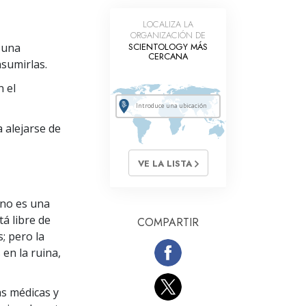
La Comunicación
LOCALIZA LA
ORGANIZACIÓN DE
 una
SCIENTOLOGY MÁS
CERCANA
sumirlas.
 el
 alejarse de
VE LA LISTA
 no es una
tá libre de
COMPARTIR
; pero la
 en la ruina,
as médicas y