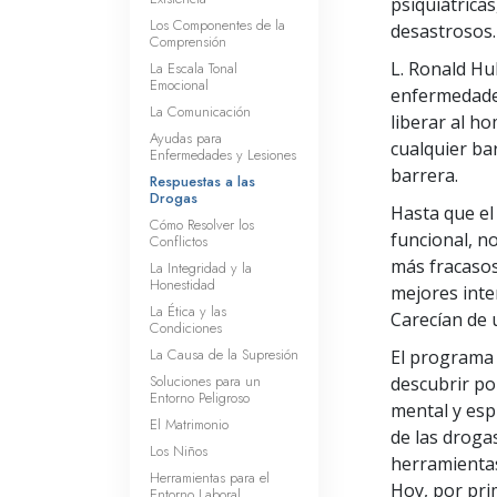
psiquiátrica
Los Componentes de la
desastrosos.
Comprensión
L. Ronald Hu
La Escala Tonal
Emocional
enfermedades
La Comunicación
liberar al h
Ayudas para
cualquier ba
Enfermedades y Lesiones
barrera.
Respuestas a las
Drogas
Hasta que el
Cómo Resolver los
funcional, n
Conflictos
más fracasos
La Integridad y la
Honestidad
mejores inte
La Ética y las
Carecían de 
Condiciones
La Causa de la Supresión
El programa 
Soluciones para un
descubrir po
Entorno Peligroso
mental y esp
El Matrimonio
de las droga
Los Niños
herramientas
Herramientas para el
Hoy, por pri
Entorno Laboral