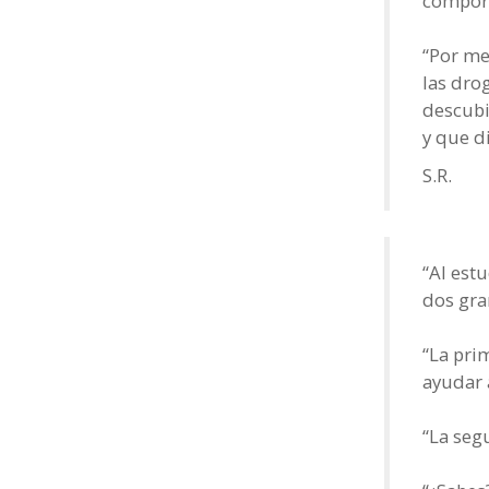
compor
“Por me
las dro
descubi
y que di
S.R.
“Al estu
dos gra
“La pri
ayudar 
“La seg