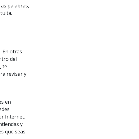
ras palabras,
tuita.
. En otras
ntro del
 te
a revisar y
es en
uedes
r Internet.
ntiendas y
 es que seas