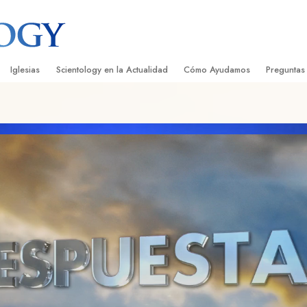
Iglesias
Scientology en la Actualidad
Cómo Ayudamos
Preguntas
Encontrar una Iglesia
Gran Inauguraciones
El Camino a la Felicidad
Antecedent
Libros I
cientology
Iglesias Ideales de Scientology
Eventos de Scientology
Applied Scholastics
Dentro de 
Audioli
gists acerca de
Organizaciones Avanzadas
David Miscavige: Líder Eclesiástico de
Criminon
La Organi
Confere
Scientology
Base en Tierra de Flag
Narconon
Película
ist
Freewinds
La Verdad Sobre las Drogas
Servicio
Llevando Scientology al Mundo
Unidos por los Derechos Hum
de Scientology
Comisión de Ciudadanos por l
ética
Derechos Humanos
Ministros Voluntarios de Scien