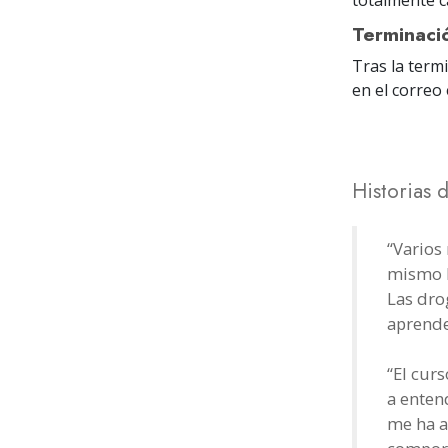
Terminaci
Tras la term
en el correo 
Historias 
“Varios
mismo h
Las dro
aprende
“El cur
a enten
me ha a