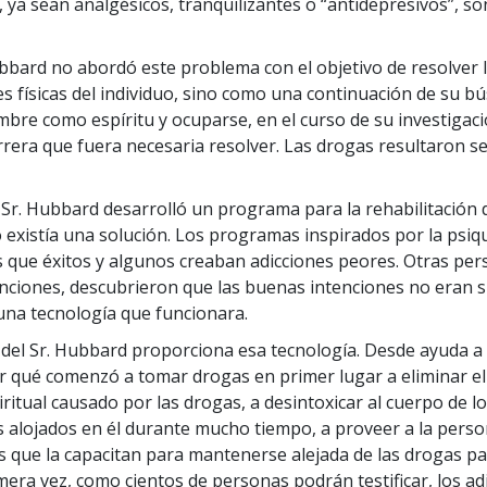
s, ya sean analgésicos, tranquilizantes o “antidepresivos”, s
bbard no abordó este problema con el objetivo de resolver 
 físicas del individuo, sino como una continuación de su b
ombre como espíritu y ocuparse, en el curso de su investigaci
rrera que fuera necesaria resolver. Las drogas resultaron s
 Sr. Hubbard desarrolló un programa para la rehabilitación
o existía una solución. Los programas inspirados por la psiqu
 que éxitos y algunos creaban adicciones peores. Otras per
nciones, descubrieron que las buenas intenciones no eran su
una tecnología que funcionara.
del Sr. Hubbard proporciona esa tecnología. Desde ayuda a 
r qué comenzó a tomar drogas en primer lugar a eliminar e
iritual causado por las drogas, a desintoxicar al cuerpo de l
s alojados en él durante mucho tiempo, a proveer a la perso
 que la capacitan para mantenerse alejada de las drogas pa
mera vez, como cientos de personas podrán testificar, los adi