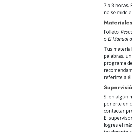
7 a 8 horas.
no se mide el
Materiale
Folleto:
Respu
o
El Manual d
Tus material
palabras, un
programa del
recomendamos
referirte a 
Supervisi
Si en algún 
ponerte en c
contactar pr
El superviso
logres el máx
totalmente c