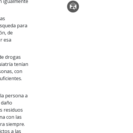
on igualmente
las
úsqueda para
ón, de
er esa
 de drogas
iatría tenían
sonas, con
ficientes.
la persona a
l daño
os residuos
na con las
ra siempre.
ctos a las