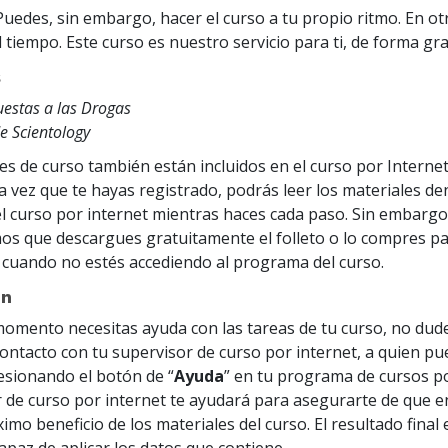
 Puedes, sin embargo, hacer el curso a tu propio ritmo. En ot
 tiempo. Este curso es nuestro servicio para ti, de forma gra
s
estas a las Drogas
e Scientology
es de curso también están incluidos en el curso por Internet
a vez que te hayas registrado, podrás leer los materiales de
 curso por internet mientras haces cada paso. Sin embargo,
 que descargues gratuitamente el folleto o lo compres par
él cuando no estés accediendo al programa del curso.
ón
momento necesitas ayuda con las tareas de tu curso, no dud
ontacto con tu supervisor de curso por internet, a quien p
esionando el botón de “
Ayuda
” en tu programa de cursos po
r de curso por internet te ayudará para asegurarte de que e
imo beneficio de los materiales del curso. El resultado final
apaz de aplicar los datos que contiene.