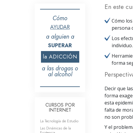
En este cu
Cómo
Cómo los
AYUDAR
persona 
a alguien a
Los efect
SUPERAR
individuo.
Herramien
la ADICCIÓN
forma seg
a las drogas o
al alcohol
Perspectiv
Decir que la
forma exagera
esta epidemi
CURSOS POR
INTERNET
falta de mora
no son probl
La Tecnología de Estudio
Y el problema
Las Dinámicas de la
Existencia