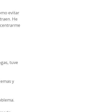
ómo evitar
traen. He
ncentrarme
ogas, tuve
lemas y
roblema.