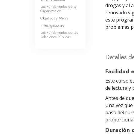
drogas y al a
Los Fundamentos de la
Organización
renovado vig
Objetivos y Metas
este program
Investigaciones
problemas p
Los Fundamentos de las
Relaciones Públicas
Detalles d
Facilidad 
Este curso e
de lectura y
Antes de que
Una vez que 
paso del cur
proporcionad
Duración 