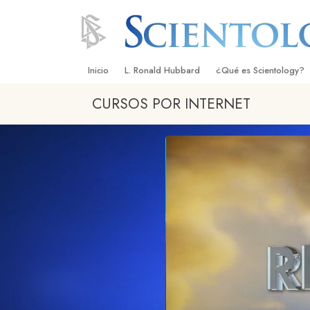
Inicio
L. Ronald Hubbard
¿Qué es Scientology?
CURSOS POR INTERNET
Creencias y Prácticas
Credos y Códigos de S
Qué dicen los Scientolo
Scientology
Conoce a un Scientolog
Dentro de una Iglesia
Los Principios Básicos 
Una Introducción a Dian