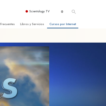
Scientology TV
 Frecuentes
Libros y Servicios
Cursos por Internet
es y principios básicos
niciales
Cómo Resolver los Conflictos
una Iglesia
bros
Las Dinámicas de la Existencia
zación de Scientology
ncias Introductorias
Los Componentes de la Comprensión
s Introductorias
Soluciones para un Entorno Peligroso
s Iniciales
Ayudas para Enfermedades y Lesiones
anos
La Integridad y la Honestidad
os
El Matrimonio
La Escala Tonal Emocional
tology