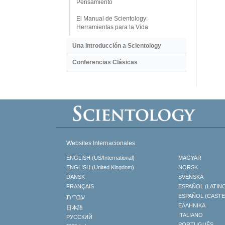
Pensamiento
El Manual de Scientology:
Herramientas para la Vida
Una Introducción a Scientology
Conferencias Clásicas
Websites Internacionales
ENGLISH (US/International)
MAGYAR
ENGLISH (United Kingdom)
NORSK
DANSK
SVENSKA
FRANÇAIS
ESPAÑOL (LATIN
עברית
ESPAÑOL (CAST
ΕΛΛΗΝΙΚA
日本語
ITALIANO
РУССКИЙ
PORTUGUÊS