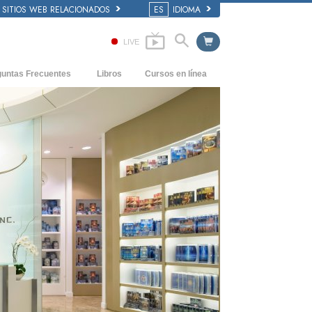
SITIOS WEB RELACIONADOS
ES
IDIOMA
LIVE
guntas Frecuentes
Libros
Cursos en línea
dentes y principios básicos
Cómo Resolver los Conflictos
Libros Iniciales
 de una Iglesia
Las Dinámicas de la Existencia
Audiolibros
anización de Scientology
Los Componentes de la Comprensión
Conferencias Introductorias
Soluciones para un Entorno Peligroso
Películas
Ayudas para Enfermedades y Lesiones
La Integridad y la Honestidad
El Matrimonio
La Escala Tonal Emocional
Respuestas a las Drogas