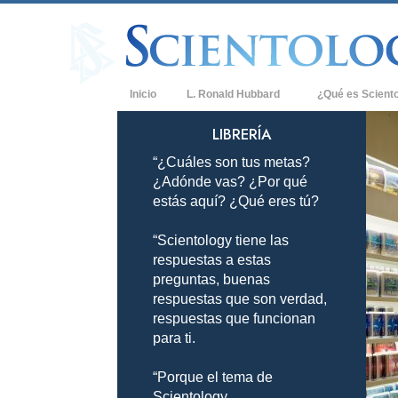
Inicio
L. Ronald Hubbard
¿Qué es Scient
Creencias y Práct
LIBRERÍA
“¿Cuáles son tus metas?
Credos y Códigos
¿Adónde vas? ¿Por qué
Qué dicen los Sci
estás aquí? ¿Qué eres tú?
Scientology
“Scientology tiene las
Conoce a un Scien
respuestas a estas
Dentro de una Igle
preguntas, buenas
respuestas que son verdad,
Los Principios Bá
respuestas que funcionan
para ti.
Una Introducción 
“Porque el tema de
Amor y Odio: ¿Qu
Scientology