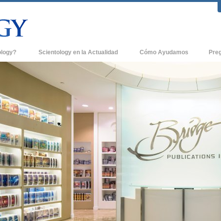
ology?
Scientology en la Actualidad
Cómo Ayudamos
Pre
icas
Iglesias de Scientology
Antece
 de Scientology
Nuevas Iglesias de Scientology
Dentro
entologists acerca de
Organizaciones Avanzadas
La Org
Base en Tierra de Flag
tologist
Freewinds
sia
Llevando Scientology al Mundo
sicos de Scientology
David Miscavige - Líder Eclesiástico de
a Dianética
Scientology
é es Grandeza?