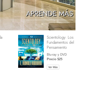
Los Niños
APRENDE MÁS
Herramientas para el Entorno Laboral
La Ética y las Condiciones
la
Scientology: Los
La Causa de la Supresión
Fundamentos del
Investigaciones
Pensamiento
Los Fundamentos de la Organización
Blu-ray y DVD
Precio $25
Los Fundamentos de las Relaciones
Públicas
Ver Más
Objetivos y Metas
La Tecnología de Estudio
La Comunicación
e