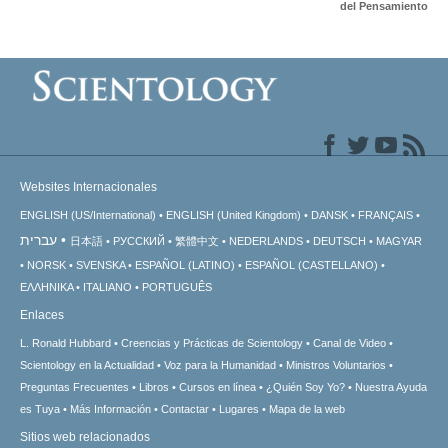
del Pensamiento
Websites Internacionales
ENGLISH (US/International)
ENGLISH (United Kingdom)
DANSK
FRANÇAIS
עברית
日本語
РУССКИЙ
繁體中文
NEDERLANDS
DEUTSCH
MAGYAR
NORSK
SVENSKA
ESPAÑOL (LATINO)
ESPAÑOL (CASTELLANO)
ΕΛΛΗΝΙΚA
ITALIANO
PORTUGUÊS
Enlaces
L. Ronald Hubbard
Creencias y Prácticas de Scientology
Canal de Video
Scientology en la Actualidad
Voz para la Humanidad
Ministros Voluntarios
Preguntas Frecuentes
Libros
Cursos en línea
¿Quién Soy Yo?
Nuestra Ayuda
es Tuya
Más Información
Contactar
Lugares
Mapa de la web
Sitios web relacionados