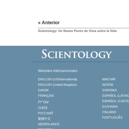
« Anterior
Scientology: Un Nuevo Punto de Vista sobre la Vida
Websites Internacionales
ENGLISH (US/International)
MAGYAR
ENGLISH (United Kingdom)
NORSK
DANSK
SVENSKA
FRANÇAIS
ESPAÑOL (LATIN
עברית
ESPAÑOL (CAST
ΕΛΛΗΝΙΚA
日本語
ITALIANO
РУССКИЙ
PORTUGUÊS
繁體中文
NEDERLANDS