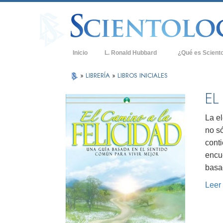
Inicio
L. Ronald Hubbard
¿Qué es Scient
Creencias y Práct
»
LIBRERÍA
»
LIBROS INICIALES
Credos y Códigos
EL
Qué dicen los Sci
Scientology
La el
no só
Conoce a un Scien
cont
Dentro de una Igle
encue
basa
Los Principios Bá
Leer
Una Introducción 
Amor y Odio: ¿Qu