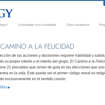
ology?
Scientology en la Actualidad
Cómo Ayudamos
Pre
icas
Iglesias de Scientology
Antece
 de Scientology
Nuevas Iglesias de Scientology
Dentro
 CAMINO A LA FELICIDAD
entologists acerca de
Organizaciones Avanzadas
La Org
ección de las acciones y decisiones requiere habilidad y sabidu
Base en Tierra de Flag
lo su propio interés o el interés del grupo.
El Camino a la Felic
tologist
iene 21 preceptos que sirven de guía en las elecciones que uno
Freewinds
sia
ntra en la vida. Éste puede ser el primer código moral no relig
Llevando Scientology al Mundo
do exclusivamente en el sentido común.
sicos de Scientology
 Más
David Miscavige - Líder Eclesiástico de
a Dianética
Scientology
é es Grandeza?