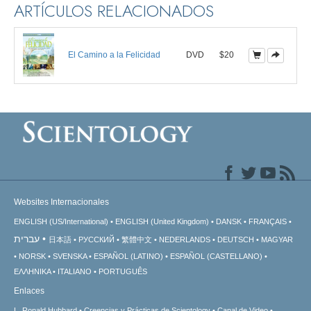
ARTÍCULOS RELACIONADOS
El Camino a la Felicidad
DVD
$20
Websites Internacionales
ENGLISH (US/International)
ENGLISH (United Kingdom)
DANSK
FRANÇAIS
עברית
日本語
РУССКИЙ
繁體中文
NEDERLANDS
DEUTSCH
MAGYAR
NORSK
SVENSKA
ESPAÑOL (LATINO)
ESPAÑOL (CASTELLANO)
ΕΛΛΗΝΙΚA
ITALIANO
PORTUGUÊS
Enlaces
L. Ronald Hubbard
Creencias y Prácticas de Scientology
Canal de Video