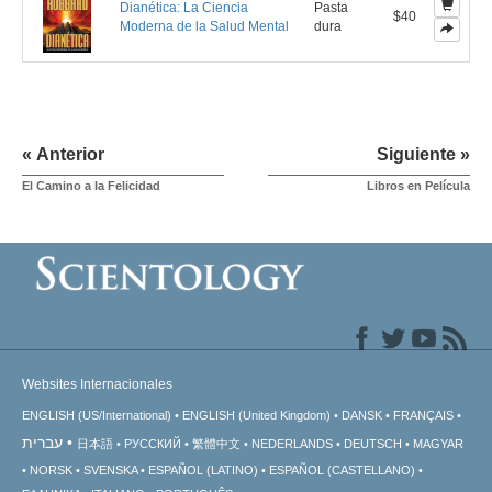
Dianética: La Ciencia
Pasta
$40
Moderna de la Salud Mental
dura
« Anterior
Siguiente »
El Camino a la Felicidad
Libros en Película
Websites Internacionales
ENGLISH (US/International)
ENGLISH (United Kingdom)
DANSK
FRANÇAIS
עברית
日本語
РУССКИЙ
繁體中文
NEDERLANDS
DEUTSCH
MAGYAR
NORSK
SVENSKA
ESPAÑOL (LATINO)
ESPAÑOL (CASTELLANO)