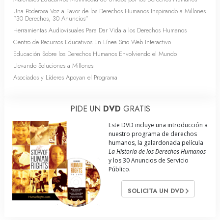
Una Poderosa Voz a Favor de los Derechos Humanos Inspirando a Millones
“30 Derechos, 30 Anuncios”
Herramientas Audiovisuales Para Dar Vida a los Derechos Humanos
Centro de Recursos Educativos En Línea Sitio Web Interactivo
Educación Sobre los Derechos Humanos Envolviendo el Mundo
Llevando Soluciones a Millones
Asociados y Líderes Apoyan el Programa
PIDE UN
DVD
GRATIS
Este DVD incluye una introducción a
nuestro programa de derechos
humanos, la galardonada película
La Historia de los Derechos Humanos
y los 30 Anuncios de Servicio
Público.
SOLICITA UN DVD