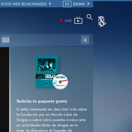
SITIOS WEB RELACIONADOS
ES
IDIOMA
LIVE
Solicita tu paquete gratis
Si estás interesado en descubrir más sobre
la Fundación por un Mundo Libre de
Drogas o sobre cómo puedes involucrarte
en actividades libres de drogas en tu
área, te ofrecemos el Paquete de