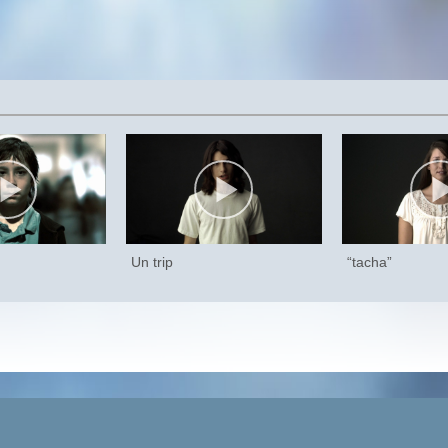
Un trip
“tacha”