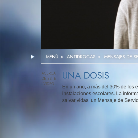
MENÚ
»
ANTIDROGAS
»
MENSAJES DE S
UNA DOSIS
En un año, a más del 30% de los es
instalaciones escolares. La info
salvar vidas: un Mensaje de Servic