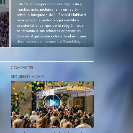
Este folleto proporciona esa respuesta y
muchas más, incluida la información
sobre la búsqueda de L. Ronald Hubbard
para aplicar la metodología científica
occidental al campo de la religión, que
se remonta a sus primeros orígenes en
Oriente. Aquí se encontrará también, una
descripción del camino de Scientology a
la iluminación y libertad espirituales.
Solicita un ejemplar gratis »
COMPARTIR