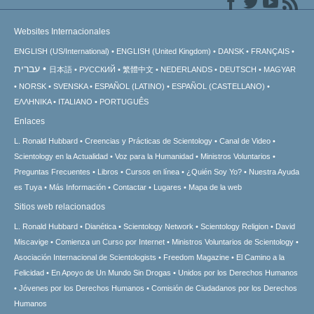
Websites Internacionales
ENGLISH (US/International)
ENGLISH (United Kingdom)
DANSK
FRANÇAIS
עברית
日本語
РУССКИЙ
繁體中文
NEDERLANDS
DEUTSCH
MAGYAR
NORSK
SVENSKA
ESPAÑOL (LATINO)
ESPAÑOL (CASTELLANO)
ΕΛΛΗΝΙΚA
ITALIANO
PORTUGUÊS
Enlaces
L. Ronald Hubbard
Creencias y Prácticas de Scientology
Canal de Video
Scientology en la Actualidad
Voz para la Humanidad
Ministros Voluntarios
Preguntas Frecuentes
Libros
Cursos en línea
¿Quién Soy Yo?
Nuestra Ayuda
es Tuya
Más Información
Contactar
Lugares
Mapa de la web
Sitios web relacionados
L. Ronald Hubbard
Dianética
Scientology Network
Scientology Religion
David
Miscavige
Comienza un Curso por Internet
Ministros Voluntarios de Scientology
Asociación Internacional de Scientologists
Freedom Magazine
El Camino a la
Felicidad
En Apoyo de Un Mundo Sin Drogas
Unidos por los Derechos Humanos
Jóvenes por los Derechos Humanos
Comisión de Ciudadanos por los Derechos
Humanos