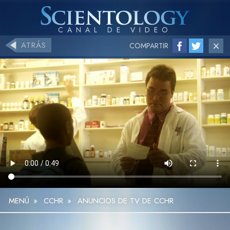
ATRÁS
COMPARTIR
MENÚ
»
CCHR
»
ANUNCIOS DE TV DE CCHR