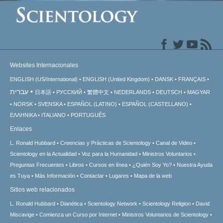
Websites Internacionales
ENGLISH (US/International)
ENGLISH (United Kingdom)
DANSK
FRANÇAIS
עברית
日本語
РУССКИЙ
繁體中文
NEDERLANDS
DEUTSCH
MAGYAR
NORSK
SVENSKA
ESPAÑOL (LATINO)
ESPAÑOL (CASTELLANO)
ΕΛΛΗΝΙΚA
ITALIANO
PORTUGUÊS
Enlaces
L. Ronald Hubbard
Creencias y Prácticas de Scientology
Canal de Video
Scientology en la Actualidad
Voz para la Humanidad
Ministros Voluntarios
Preguntas Frecuentes
Libros
Cursos en línea
¿Quién Soy Yo?
Nuestra Ayuda
es Tuya
Más Información
Contactar
Lugares
Mapa de la web
Sitios web relacionados
L. Ronald Hubbard
Dianética
Scientology Network
Scientology Religion
David
Miscavige
Comienza un Curso por Internet
Ministros Voluntarios de Scientology