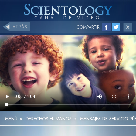
ATRÁS
COMPARTIR
MENÚ
»
DERECHOS HUMANOS
»
MENSAJES DE SERVICIO P