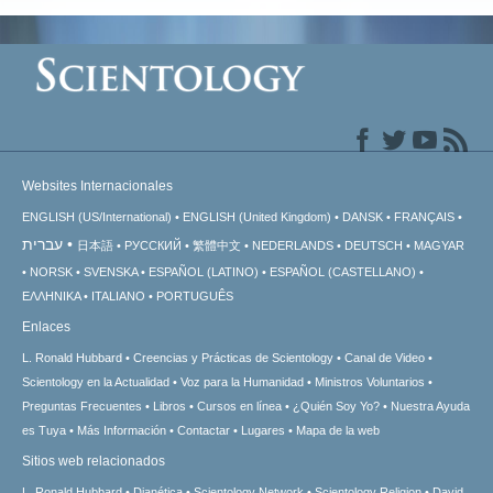
Websites Internacionales
ENGLISH (US/International)
ENGLISH (United Kingdom)
DANSK
FRANÇAIS
עברית
日本語
РУССКИЙ
繁體中文
NEDERLANDS
DEUTSCH
MAGYAR
NORSK
SVENSKA
ESPAÑOL (LATINO)
ESPAÑOL (CASTELLANO)
ΕΛΛΗΝΙΚA
ITALIANO
PORTUGUÊS
Enlaces
L. Ronald Hubbard
Creencias y Prácticas de Scientology
Canal de Video
Scientology en la Actualidad
Voz para la Humanidad
Ministros Voluntarios
Preguntas Frecuentes
Libros
Cursos en línea
¿Quién Soy Yo?
Nuestra Ayuda
es Tuya
Más Información
Contactar
Lugares
Mapa de la web
Sitios web relacionados
L. Ronald Hubbard
Dianética
Scientology Network
Scientology Religion
David