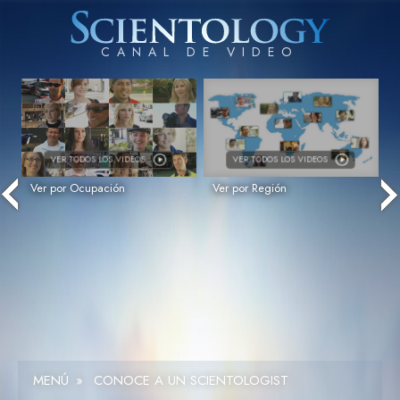
VER
TODOS LOS VIDEOS
VER
TODOS LOS VIDEOS
Ver por Ocupación
Ver por Región
MENÚ
»
CONOCE A UN SCIENTOLOGIST