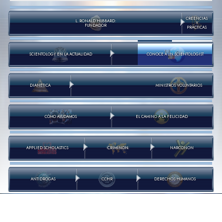
CREENCIAS
L. RONALD HUBBARD:
Y
FUNDADOR
PRÁCTICAS
SCIENTOLOGY EN LA ACTUALIDAD
CONOCE A UN SCIENTOLOGIST
DIANÉTICA
MINISTROS VOLUNTARIOS
CÓMO AYUDAMOS
EL CAMINO A LA FELICIDAD
APPLIED SCHOLASTICS
CRIMINON
NARCONON
ANTIDROGAS
CCHR
DERECHOS HUMANOS