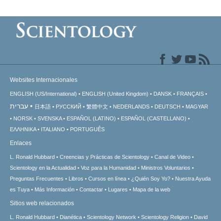
Websites Internacionales
ENGLISH (US/International)
ENGLISH (United Kingdom)
DANSK
FRANÇAIS
עברית
日本語
РУССКИЙ
繁體中文
NEDERLANDS
DEUTSCH
MAGYAR
NORSK
SVENSKA
ESPAÑOL (LATINO)
ESPAÑOL (CASTELLANO)
ΕΛΛΗΝΙΚA
ITALIANO
PORTUGUÊS
Enlaces
L. Ronald Hubbard
Creencias y Prácticas de Scientology
Canal de Video
Scientology en la Actualidad
Voz para la Humanidad
Ministros Voluntarios
Preguntas Frecuentes
Libros
Cursos en línea
¿Quién Soy Yo?
Nuestra Ayuda
es Tuya
Más Información
Contactar
Lugares
Mapa de la web
Sitios web relacionados
L. Ronald Hubbard
Dianética
Scientology Network
Scientology Religion
David