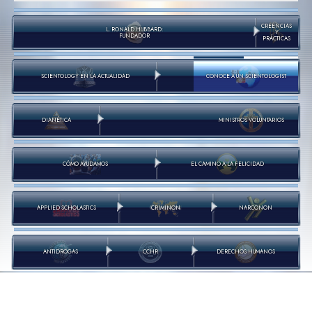
CREENCIAS
L. RONALD HUBBARD:
Y
FUNDADOR
PRÁCTICAS
SCIENTOLOGY EN LA ACTUALIDAD
CONOCE A UN SCIENTOLOGIST
DIANÉTICA
MINISTROS VOLUNTARIOS
CÓMO AYUDAMOS
EL CAMINO A LA FELICIDAD
APPLIED SCHOLASTICS
CRIMINON
NARCONON
ANTIDROGAS
CCHR
DERECHOS HUMANOS