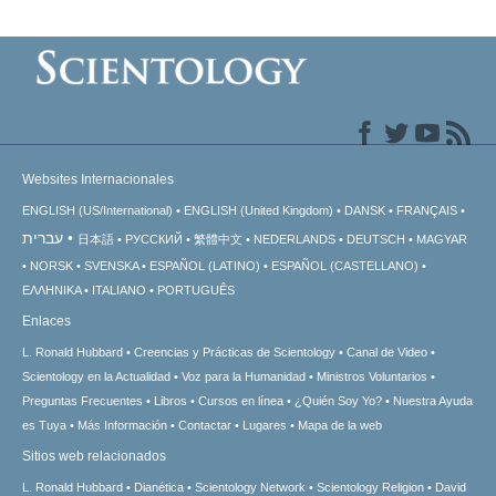
Websites Internacionales
ENGLISH (US/International)
ENGLISH (United Kingdom)
DANSK
FRANÇAIS
עברית
日本語
РУССКИЙ
繁體中文
NEDERLANDS
DEUTSCH
MAGYAR
NORSK
SVENSKA
ESPAÑOL (LATINO)
ESPAÑOL (CASTELLANO)
ΕΛΛΗΝΙΚA
ITALIANO
PORTUGUÊS
Enlaces
L. Ronald Hubbard
Creencias y Prácticas de Scientology
Canal de Video
Scientology en la Actualidad
Voz para la Humanidad
Ministros Voluntarios
Preguntas Frecuentes
Libros
Cursos en línea
¿Quién Soy Yo?
Nuestra Ayuda
es Tuya
Más Información
Contactar
Lugares
Mapa de la web
Sitios web relacionados
L. Ronald Hubbard
Dianética
Scientology Network
Scientology Religion
David