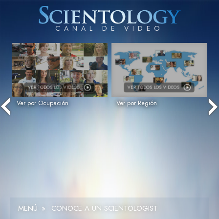
VER
TODOS LOS VIDEOS
VER
TODOS LOS VIDEOS
Ver por Ocupación
Ver por Región
MENÚ
»
CONOCE A UN SCIENTOLOGIST