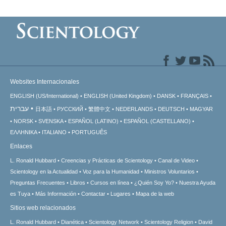
Websites Internacionales
ENGLISH (US/International)
ENGLISH (United Kingdom)
DANSK
FRANÇAIS
עברית
日本語
РУССКИЙ
繁體中文
NEDERLANDS
DEUTSCH
MAGYAR
NORSK
SVENSKA
ESPAÑOL (LATINO)
ESPAÑOL (CASTELLANO)
ΕΛΛΗΝΙΚA
ITALIANO
PORTUGUÊS
Enlaces
L. Ronald Hubbard
Creencias y Prácticas de Scientology
Canal de Video
Scientology en la Actualidad
Voz para la Humanidad
Ministros Voluntarios
Preguntas Frecuentes
Libros
Cursos en línea
¿Quién Soy Yo?
Nuestra Ayuda
es Tuya
Más Información
Contactar
Lugares
Mapa de la web
Sitios web relacionados
L. Ronald Hubbard
Dianética
Scientology Network
Scientology Religion
David