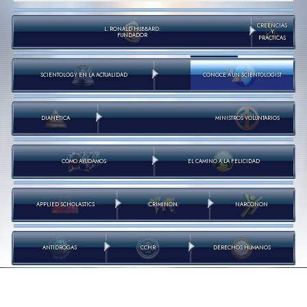
CREENCIAS
L. RONALD HUBBARD:
Y
FUNDADOR
PRÁCTICAS
SCIENTOLOGY EN LA ACTUALIDAD
CONOCE A UN SCIENTOLOGIST
DIANÉTICA
MINISTROS VOLUNTARIOS
CÓMO AYUDAMOS
EL CAMINO A LA FELICIDAD
APPLIED SCHOLASTICS
CRIMINON
NARCONON
ANTIDROGAS
CCHR
DERECHOS HUMANOS