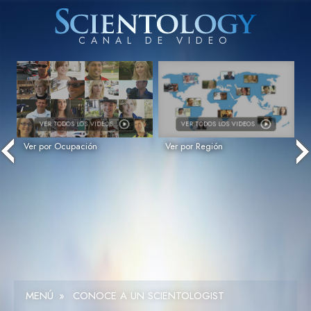
VER
TODOS LOS VIDEOS
VER
TODOS LOS VIDEOS
Ver por Ocupación
Ver por Región
MENÚ
»
CONOCE A UN SCIENTOLOGIST