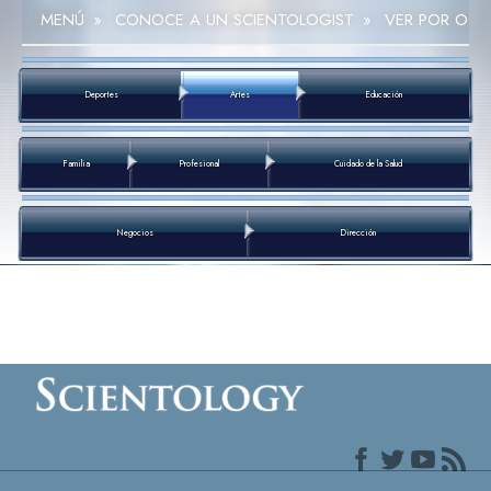
MENÚ
»
CONOCE A UN SCIENTOLOGIST
»
VER POR OCU
Deportes
Artes
Educación
Familia
Profesional
Cuidado de la Salud
Negocios
Dirección