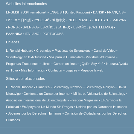
Websites Internacionales
ENGLISH (US/International)
ENGLISH (United Kingdom)
DANSK
FRANÇAIS
עברית
日本語
РУССКИЙ
繁體中文
NEDERLANDS
DEUTSCH
MAGYAR
NORSK
SVENSKA
ESPAÑOL (LATINO)
ESPAÑOL (CASTELLANO)
ΕΛΛΗΝΙΚA
ITALIANO
PORTUGUÊS
Enlaces
L. Ronald Hubbard
Creencias y Prácticas de Scientology
Canal de Video
Scientology en la Actualidad
Voz para la Humanidad
Ministros Voluntarios
Preguntas Frecuentes
Libros
Cursos en línea
¿Quién Soy Yo?
Nuestra Ayuda
es Tuya
Más Información
Contactar
Lugares
Mapa de la web
Sitios web relacionados
L. Ronald Hubbard
Dianética
Scientology Network
Scientology Religion
David
Miscavige
Comienza un Curso por Internet
Ministros Voluntarios de Scientology
Asociación Internacional de Scientologists
Freedom Magazine
El Camino a la
Felicidad
En Apoyo de Un Mundo Sin Drogas
Unidos por los Derechos Humanos
Jóvenes por los Derechos Humanos
Comisión de Ciudadanos por los Derechos
Humanos