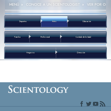
MENÚ
»
CONOCE A UN SCIENTOLOGIST
»
VER POR OCU
Deportes
Artes
Educación
Familia
Profesional
Cuidado de la Salud
Negocios
Dirección