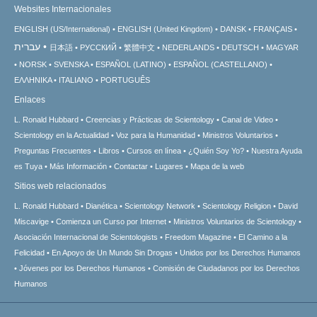
Websites Internacionales
ENGLISH (US/International)
ENGLISH (United Kingdom)
DANSK
FRANÇAIS
עברית
日本語
РУССКИЙ
繁體中文
NEDERLANDS
DEUTSCH
MAGYAR
NORSK
SVENSKA
ESPAÑOL (LATINO)
ESPAÑOL (CASTELLANO)
ΕΛΛΗΝΙΚA
ITALIANO
PORTUGUÊS
Enlaces
L. Ronald Hubbard
Creencias y Prácticas de Scientology
Canal de Video
Scientology en la Actualidad
Voz para la Humanidad
Ministros Voluntarios
Preguntas Frecuentes
Libros
Cursos en línea
¿Quién Soy Yo?
Nuestra Ayuda
es Tuya
Más Información
Contactar
Lugares
Mapa de la web
Sitios web relacionados
L. Ronald Hubbard
Dianética
Scientology Network
Scientology Religion
David
Miscavige
Comienza un Curso por Internet
Ministros Voluntarios de Scientology
Asociación Internacional de Scientologists
Freedom Magazine
El Camino a la
Felicidad
En Apoyo de Un Mundo Sin Drogas
Unidos por los Derechos Humanos
Jóvenes por los Derechos Humanos
Comisión de Ciudadanos por los Derechos
Humanos