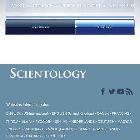
MENÚ
»
CONOCE A UN SCIENTOLOGIST
»
VER POR REG
Ver por Ocupación
Ver por Región
Websites Internacionales
ENGLISH (US/International)
ENGLISH (United Kingdom)
DANSK
FRANÇAIS
עברית
日本語
РУССКИЙ
繁體中文
NEDERLANDS
DEUTSCH
MAGYAR
NORSK
SVENSKA
ESPAÑOL (LATINO)
ESPAÑOL (CASTELLANO)
ΕΛΛΗΝΙΚA
ITALIANO
PORTUGUÊS