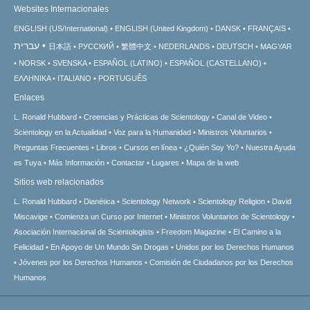
Websites Internacionales
ENGLISH (US/International)
ENGLISH (United Kingdom)
DANSK
FRANÇAIS
עברית
日本語
РУССКИЙ
繁體中文
NEDERLANDS
DEUTSCH
MAGYAR
NORSK
SVENSKA
ESPAÑOL (LATINO)
ESPAÑOL (CASTELLANO)
ΕΛΛΗΝΙΚA
ITALIANO
PORTUGUÊS
Enlaces
L. Ronald Hubbard
Creencias y Prácticas de Scientology
Canal de Video
Scientology en la Actualidad
Voz para la Humanidad
Ministros Voluntarios
Preguntas Frecuentes
Libros
Cursos en línea
¿Quién Soy Yo?
Nuestra Ayuda
es Tuya
Más Información
Contactar
Lugares
Mapa de la web
Sitios web relacionados
L. Ronald Hubbard
Dianética
Scientology Network
Scientology Religion
David
Miscavige
Comienza un Curso por Internet
Ministros Voluntarios de Scientology
Asociación Internacional de Scientologists
Freedom Magazine
El Camino a la
Felicidad
En Apoyo de Un Mundo Sin Drogas
Unidos por los Derechos Humanos
Jóvenes por los Derechos Humanos
Comisión de Ciudadanos por los Derechos
Humanos