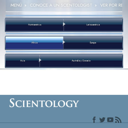
MENÚ
»
CONOCE A UN SCIENTOLOGIST
»
VER POR REG
Norteamérica
Latinoamérica
África
Europa
Asia
Australia y Oceanía