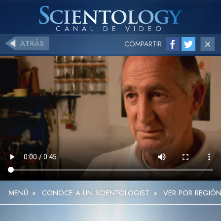
ATRÁS
COMPARTIR
MENÚ
»
CONOCE A UN SCIENTOLOGIST
»
VER POR REGIÓ