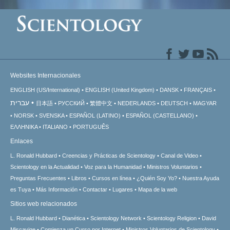
Websites Internacionales
ENGLISH (US/International)
ENGLISH (United Kingdom)
DANSK
FRANÇAIS
עברית
日本語
РУССКИЙ
繁體中文
NEDERLANDS
DEUTSCH
MAGYAR
NORSK
SVENSKA
ESPAÑOL (LATINO)
ESPAÑOL (CASTELLANO)
ΕΛΛΗΝΙΚA
ITALIANO
PORTUGUÊS
Enlaces
L. Ronald Hubbard
Creencias y Prácticas de Scientology
Canal de Video
Scientology en la Actualidad
Voz para la Humanidad
Ministros Voluntarios
Preguntas Frecuentes
Libros
Cursos en línea
¿Quién Soy Yo?
Nuestra Ayuda
es Tuya
Más Información
Contactar
Lugares
Mapa de la web
Sitios web relacionados
L. Ronald Hubbard
Dianética
Scientology Network
Scientology Religion
David
Miscavige
Comienza un Curso por Internet
Ministros Voluntarios de Scientology