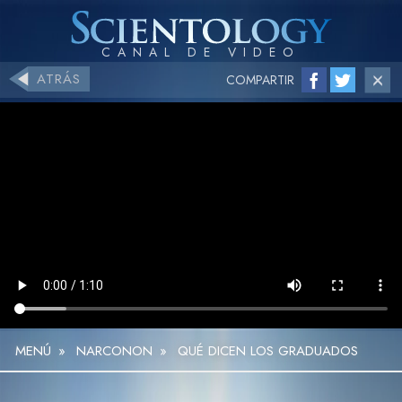
ATRÁS
COMPARTIR
MENÚ
»
NARCONON
»
QUÉ DICEN LOS GRADUADOS