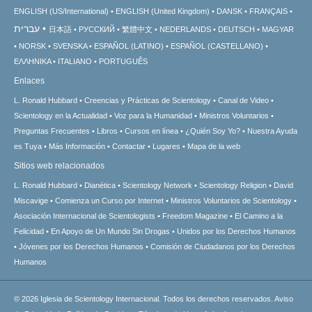
ENGLISH (US/International)
ENGLISH (United Kingdom)
DANSK
FRANÇAIS
עברית
日本語
РУССКИЙ
繁體中文
NEDERLANDS
DEUTSCH
MAGYAR
NORSK
SVENSKA
ESPAÑOL (LATINO)
ESPAÑOL (CASTELLANO)
ΕΛΛΗΝΙΚA
ITALIANO
PORTUGUÊS
Enlaces
L. Ronald Hubbard
Creencias y Prácticas de Scientology
Canal de Video
Scientology en la Actualidad
Voz para la Humanidad
Ministros Voluntarios
Preguntas Frecuentes
Libros
Cursos en línea
¿Quién Soy Yo?
Nuestra Ayuda
es Tuya
Más Información
Contactar
Lugares
Mapa de la web
Sitios web relacionados
L. Ronald Hubbard
Dianética
Scientology Network
Scientology Religion
David
Miscavige
Comienza un Curso por Internet
Ministros Voluntarios de Scientology
Asociación Internacional de Scientologists
Freedom Magazine
El Camino a la
Felicidad
En Apoyo de Un Mundo Sin Drogas
Unidos por los Derechos Humanos
Jóvenes por los Derechos Humanos
Comisión de Ciudadanos por los Derechos
Humanos
© 2026
Iglesia de Scientology Internacional.
Todos los derechos reservados.
Aviso