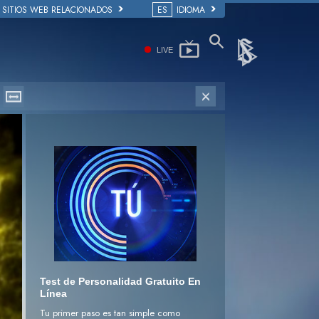
SITIOS WEB RELACIONADOS
ES
IDIOMA
LIVE
Test de Personalidad Gratuito En
Línea
Tu primer paso es tan simple como