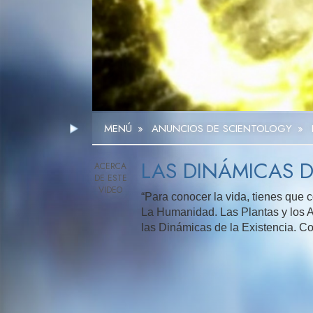
MENÚ
»
ANUNCIOS DE SCIENTOLOGY
»
LAS DINÁMICAS D
“Para conocer la vida, tienes que c
La Humanidad. Las Plantas y los An
las Dinámicas de la Existencia. Co