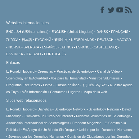
Websites Internacionales
ENGLISH (US/International)
ENGLISH (United Kingdom)
DANSK
FRANÇAIS
עברית
日本語
РУССКИЙ
繁體中文
NEDERLANDS
DEUTSCH
MAGYAR
NORSK
SVENSKA
ESPAÑOL (LATINO)
ESPAÑOL (CASTELLANO)
ΕΛΛΗΝΙΚA
ITALIANO
PORTUGUÊS
Enlaces
L. Ronald Hubbard
Creencias y Prácticas de Scientology
Canal de Video
Scientology en la Actualidad
Voz para la Humanidad
Ministros Voluntarios
Preguntas Frecuentes
Libros
Cursos en línea
¿Quién Soy Yo?
Nuestra Ayuda
es Tuya
Más Información
Contactar
Lugares
Mapa de la web
Sitios web relacionados
L. Ronald Hubbard
Dianética
Scientology Network
Scientology Religion
David
Miscavige
Comienza un Curso por Internet
Ministros Voluntarios de Scientology
Asociación Internacional de Scientologists
Freedom Magazine
El Camino a la
Felicidad
En Apoyo de Un Mundo Sin Drogas
Unidos por los Derechos Humanos
Jóvenes por los Derechos Humanos
Comisión de Ciudadanos por los Derechos