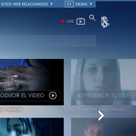
SITIOS WEB RELACIONADOS
ES
IDIOMA
LIVE
ODUCIR EL VIDEO
REPRODUCIR EL VIDEO
as Promiscuo
7. Busca Vivir con la Verdad