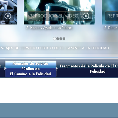
O
REPRODUCIR EL VIDEO
REPR
5. Honra y Ayuda a tus Padres
6. Da un
NSAJES DE SERVICIO PÚBLICO DE EL CAMINO A LA FELICIDAD
Mensajes de Servicio
o
Fragmentos de la Película de El C
Público de
Felicidad
El Camino a la Felicidad