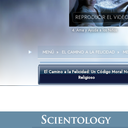
REPRODUCIR EL VIDE
4. Ama y Ayuda a los Niños
MENÚ
»
EL CAMINO A LA FELICIDAD
»
ME
El Camino a la Felicidad: Un Código Moral N
Religioso