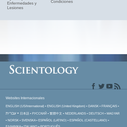
Condiciones
Enfermedades y
Lesiones
Websites Internacionales
ENGLISH (US/International)
ENGLISH (United Kingdom)
DANSK
FRANÇAIS
עברית
日本語
РУССКИЙ
繁體中文
NEDERLANDS
DEUTSCH
MAGYAR
NORSK
SVENSKA
ESPAÑOL (LATINO)
ESPAÑOL (CASTELLANO)
ΕΛΛΗΝΙΚA
ITALIANO
PORTUGUÊS