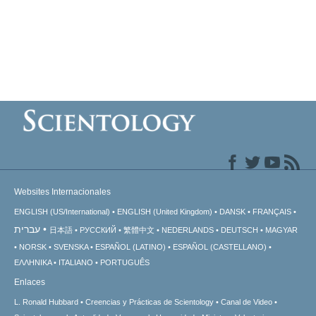
Websites Internacionales
ENGLISH (US/International)
ENGLISH (United Kingdom)
DANSK
FRANÇAIS
עברית
日本語
РУССКИЙ
繁體中文
NEDERLANDS
DEUTSCH
MAGYAR
NORSK
SVENSKA
ESPAÑOL (LATINO)
ESPAÑOL (CASTELLANO)
ΕΛΛΗΝΙΚA
ITALIANO
PORTUGUÊS
Enlaces
L. Ronald Hubbard
Creencias y Prácticas de Scientology
Canal de Video