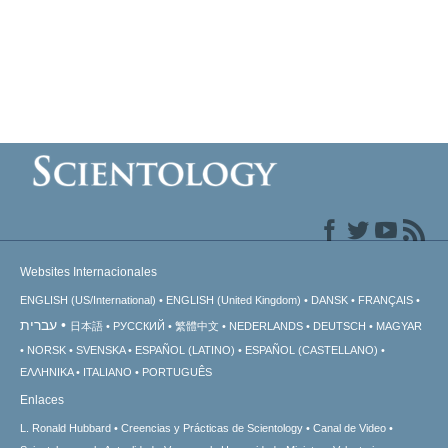
Websites Internacionales
ENGLISH (US/International)
ENGLISH (United Kingdom)
DANSK
FRANÇAIS
עברית
日本語
РУССКИЙ
繁體中文
NEDERLANDS
DEUTSCH
MAGYAR
NORSK
SVENSKA
ESPAÑOL (LATINO)
ESPAÑOL (CASTELLANO)
ΕΛΛΗΝΙΚA
ITALIANO
PORTUGUÊS
Enlaces
L. Ronald Hubbard
Creencias y Prácticas de Scientology
Canal de Video