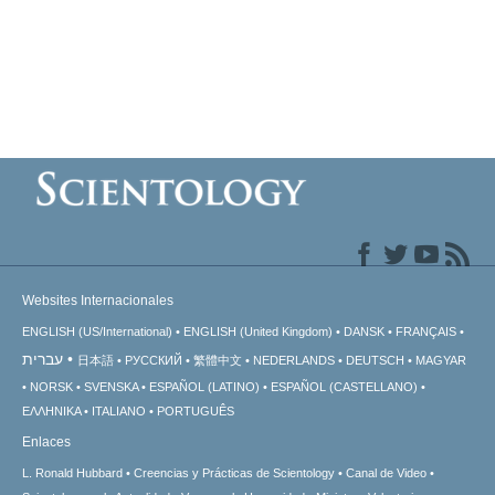
Websites Internacionales
ENGLISH (US/International)
ENGLISH (United Kingdom)
DANSK
FRANÇAIS
עברית
日本語
РУССКИЙ
繁體中文
NEDERLANDS
DEUTSCH
MAGYAR
NORSK
SVENSKA
ESPAÑOL (LATINO)
ESPAÑOL (CASTELLANO)
ΕΛΛΗΝΙΚA
ITALIANO
PORTUGUÊS
Enlaces
L. Ronald Hubbard
Creencias y Prácticas de Scientology
Canal de Video