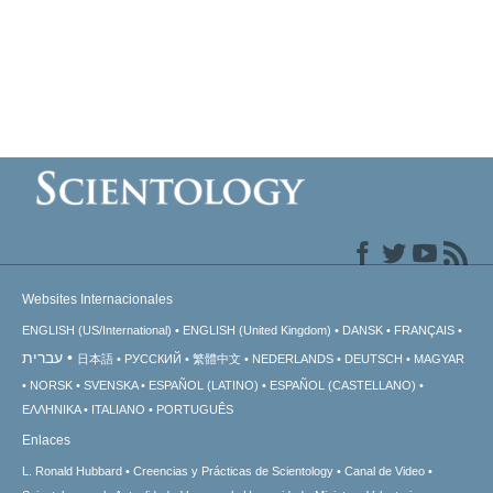
Websites Internacionales
ENGLISH (US/International)
ENGLISH (United Kingdom)
DANSK
FRANÇAIS
עברית
日本語
РУССКИЙ
繁體中文
NEDERLANDS
DEUTSCH
MAGYAR
NORSK
SVENSKA
ESPAÑOL (LATINO)
ESPAÑOL (CASTELLANO)
ΕΛΛΗΝΙΚA
ITALIANO
PORTUGUÊS
Enlaces
L. Ronald Hubbard
Creencias y Prácticas de Scientology
Canal de Video