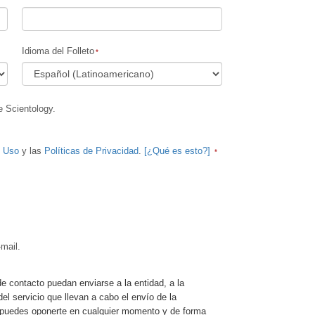
Los Niños
Idioma del Folleto
Herramientas para el Entorno Laboral
La Ética y las Condiciones
La Causa de la Supresión
e Scientology.
Investigaciones
e Uso
y las
Políticas de Privacidad
.
[¿Qué es esto?]
Los Fundamentos de la Organización
Los Fundamentos de las Relaciones
Públicas
Objetivos y Metas
mail.
La Tecnología de Estudio
La Comunicación
de contacto puedan enviarse a la entidad, a la
del servicio que llevan a cabo el envío de la
e, puedes oponerte en cualquier momento y de forma