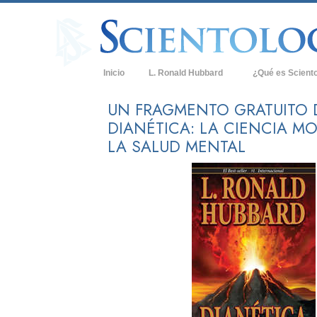
Inicio
L. Ronald Hubbard
¿Qué es Scient
Creencias y Práct
UN FRAGMENTO GRATUITO 
DIANÉTICA: LA CIENCIA M
Credos y Códigos
LA SALUD MENTAL
Qué dicen los Sci
Scientology
Conoce a un Scien
Dentro de una Igle
Los Principios Bá
Una Introducción 
Amor y Odio: ¿Qu