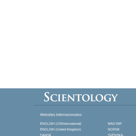
Websites Internacionales
ENGLISH (US/International)
MAGYAR
ENGLISH (United Kingdom)
NORSK
DANSK
SVENSKA