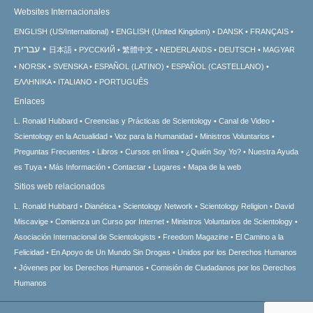
Websites Internacionales
ENGLISH (US/International)
ENGLISH (United Kingdom)
DANSK
FRANÇAIS
עברית
日本語
РУССКИЙ
繁體中文
NEDERLANDS
DEUTSCH
MAGYAR
NORSK
SVENSKA
ESPAÑOL (LATINO)
ESPAÑOL (CASTELLANO)
ΕΛΛΗΝΙΚA
ITALIANO
PORTUGUÊS
Enlaces
L. Ronald Hubbard
Creencias y Prácticas de Scientology
Canal de Video
Scientology en la Actualidad
Voz para la Humanidad
Ministros Voluntarios
Preguntas Frecuentes
Libros
Cursos en línea
¿Quién Soy Yo?
Nuestra Ayuda
es Tuya
Más Información
Contactar
Lugares
Mapa de la web
Sitios web relacionados
L. Ronald Hubbard
Dianética
Scientology Network
Scientology Religion
David
Miscavige
Comienza un Curso por Internet
Ministros Voluntarios de Scientology
Asociación Internacional de Scientologists
Freedom Magazine
El Camino a la
Felicidad
En Apoyo de Un Mundo Sin Drogas
Unidos por los Derechos Humanos
Jóvenes por los Derechos Humanos
Comisión de Ciudadanos por los Derechos
Humanos