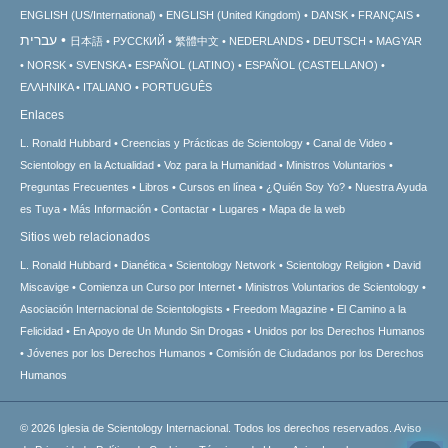
ENGLISH (US/International)
ENGLISH (United Kingdom)
DANSK
FRANÇAIS
עברית
日本語
РУССКИЙ
繁體中文
NEDERLANDS
DEUTSCH
MAGYAR
NORSK
SVENSKA
ESPAÑOL (LATINO)
ESPAÑOL (CASTELLANO)
ΕΛΛΗΝΙΚA
ITALIANO
PORTUGUÊS
Enlaces
L. Ronald Hubbard
Creencias y Prácticas de Scientology
Canal de Video
Scientology en la Actualidad
Voz para la Humanidad
Ministros Voluntarios
Preguntas Frecuentes
Libros
Cursos en línea
¿Quién Soy Yo?
Nuestra Ayuda
es Tuya
Más Información
Contactar
Lugares
Mapa de la web
Sitios web relacionados
L. Ronald Hubbard
Dianética
Scientology Network
Scientology Religion
David
Miscavige
Comienza un Curso por Internet
Ministros Voluntarios de Scientology
Asociación Internacional de Scientologists
Freedom Magazine
El Camino a la
Felicidad
En Apoyo de Un Mundo Sin Drogas
Unidos por los Derechos Humanos
Jóvenes por los Derechos Humanos
Comisión de Ciudadanos por los Derechos
Humanos
© 2026
Iglesia de Scientology Internacional.
Todos los derechos reservados.
Aviso