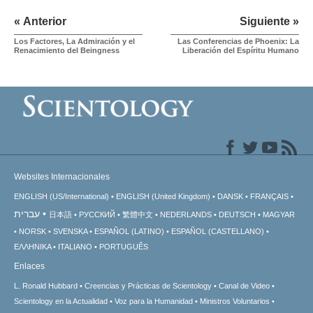
« Anterior
Siguiente »
Los Factores, La Admiración y el
Las Conferencias de Phoenix: La
Renacimiento del Beingness
Liberación del Espíritu Humano
Websites Internacionales
ENGLISH (US/International)
ENGLISH (United Kingdom)
DANSK
FRANÇAIS
עברית
日本語
РУССКИЙ
繁體中文
NEDERLANDS
DEUTSCH
MAGYAR
NORSK
SVENSKA
ESPAÑOL (LATINO)
ESPAÑOL (CASTELLANO)
ΕΛΛΗΝΙΚA
ITALIANO
PORTUGUÊS
Enlaces
L. Ronald Hubbard
Creencias y Prácticas de Scientology
Canal de Video
Scientology en la Actualidad
Voz para la Humanidad
Ministros Voluntarios