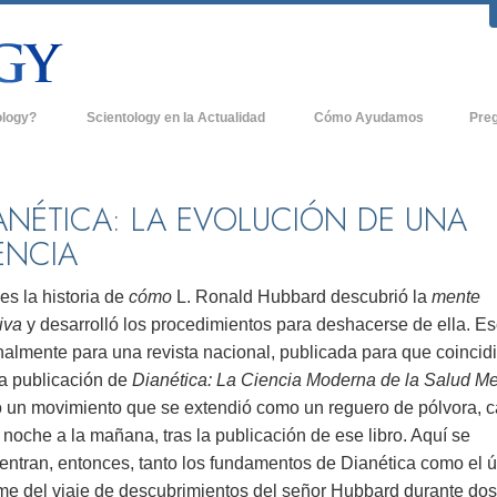
ology?
Scientology en la Actualidad
Cómo Ayudamos
Pre
icas
Iglesias de Scientology
Antece
 de Scientology
Nuevas Iglesias de Scientology
Dentro
ANÉTICA: LA EVOLUCIÓN DE UNA
ENCIA
entologists acerca de
Organizaciones Avanzadas
La Org
Base en Tierra de Flag
es la historia de
cómo
L. Ronald Hubbard descubrió la
mente
tologist
iva
y desarrolló los procedimientos para deshacerse de ella. Es
Freewinds
sia
nalmente para una revista nacional, publicada para que coincid
Llevando Scientology al Mundo
la publicación de
Dianética: La Ciencia Moderna de la Salud Me
sicos de Scientology
ió un movimiento que se extendió como un reguero de pólvora, c
David Miscavige - Líder Eclesiástico de
a Dianética
Scientology
 noche a la mañana, tras la publicación de ese libro. Aquí se
entran, entonces, tanto los fundamentos de Dianética como el 
é es Grandeza?
rme del viaje de descubrimientos del señor Hubbard durante dos