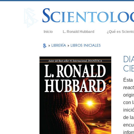
Inicio
L. Ronald Hubbard
¿Qué es Scient
Creencias y Práct
»
LIBRERÍA
»
LIBROS INICIALES
Credos y Códigos
DI
CI
Qué dicen los Sci
Scientology
Ésta 
Conoce a un Scien
react
Dentro de una Igle
origi
con 
Los Principios Bá
inic
Una Introducción 
de la
encu
Amor y Odio: ¿Qu
info