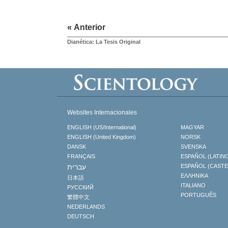
« Anterior
Dianética: La Tesis Original
Websites Internacionales
ENGLISH (US/International)
MAGYAR
ENGLISH (United Kingdom)
NORSK
DANSK
SVENSKA
FRANÇAIS
ESPAÑOL (LATIN
עברית
ESPAÑOL (CAST
ΕΛΛΗΝΙΚA
日本語
ITALIANO
РУССКИЙ
PORTUGUÊS
繁體中文
NEDERLANDS
DEUTSCH