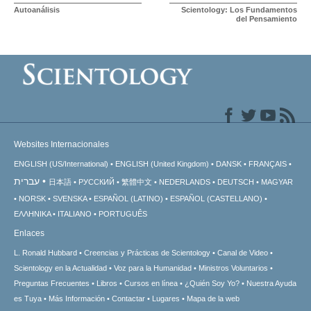
Autoanálisis
Scientology: Los Fundamentos
del Pensamiento
Websites Internacionales
ENGLISH (US/International)
ENGLISH (United Kingdom)
DANSK
FRANÇAIS
עברית
日本語
РУССКИЙ
繁體中文
NEDERLANDS
DEUTSCH
MAGYAR
NORSK
SVENSKA
ESPAÑOL (LATINO)
ESPAÑOL (CASTELLANO)
ΕΛΛΗΝΙΚA
ITALIANO
PORTUGUÊS
Enlaces
L. Ronald Hubbard
Creencias y Prácticas de Scientology
Canal de Video
Scientology en la Actualidad
Voz para la Humanidad
Ministros Voluntarios
Preguntas Frecuentes
Libros
Cursos en línea
¿Quién Soy Yo?
Nuestra Ayuda
es Tuya
Más Información
Contactar
Lugares
Mapa de la web