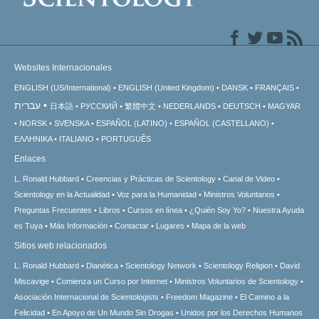
Websites Internacionales
ENGLISH (US/International)
ENGLISH (United Kingdom)
DANSK
FRANÇAIS
עברית
日本語
РУССКИЙ
繁體中文
NEDERLANDS
DEUTSCH
MAGYAR
NORSK
SVENSKA
ESPAÑOL (LATINO)
ESPAÑOL (CASTELLANO)
ΕΛΛΗΝΙΚA
ITALIANO
PORTUGUÊS
Enlaces
L. Ronald Hubbard
Creencias y Prácticas de Scientology
Canal de Video
Scientology en la Actualidad
Voz para la Humanidad
Ministros Voluntarios
Preguntas Frecuentes
Libros
Cursos en línea
¿Quién Soy Yo?
Nuestra Ayuda
es Tuya
Más Información
Contactar
Lugares
Mapa de la web
Sitios web relacionados
L. Ronald Hubbard
Dianética
Scientology Network
Scientology Religion
David
Miscavige
Comienza un Curso por Internet
Ministros Voluntarios de Scientology
Asociación Internacional de Scientologists
Freedom Magazine
El Camino a la
Felicidad
En Apoyo de Un Mundo Sin Drogas
Unidos por los Derechos Humanos