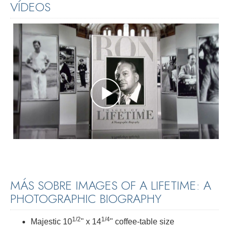
VÍDEOS
MÁS SOBRE IMAGES OF A LIFETIME: A
PHOTOGRAPHIC BIOGRAPHY
1/2
1/4
Majestic
10
"
x
14
"
coffee-table size