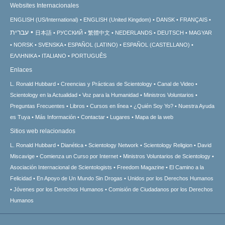
Websites Internacionales
ENGLISH (US/International)
ENGLISH (United Kingdom)
DANSK
FRANÇAIS
עברית
日本語
РУССКИЙ
繁體中文
NEDERLANDS
DEUTSCH
MAGYAR
NORSK
SVENSKA
ESPAÑOL (LATINO)
ESPAÑOL (CASTELLANO)
ΕΛΛΗΝΙΚA
ITALIANO
PORTUGUÊS
Enlaces
L. Ronald Hubbard
Creencias y Prácticas de Scientology
Canal de Video
Scientology en la Actualidad
Voz para la Humanidad
Ministros Voluntarios
Preguntas Frecuentes
Libros
Cursos en línea
¿Quién Soy Yo?
Nuestra Ayuda
es Tuya
Más Información
Contactar
Lugares
Mapa de la web
Sitios web relacionados
L. Ronald Hubbard
Dianética
Scientology Network
Scientology Religion
David
Miscavige
Comienza un Curso por Internet
Ministros Voluntarios de Scientology
Asociación Internacional de Scientologists
Freedom Magazine
El Camino a la
Felicidad
En Apoyo de Un Mundo Sin Drogas
Unidos por los Derechos Humanos
Jóvenes por los Derechos Humanos
Comisión de Ciudadanos por los Derechos
Humanos