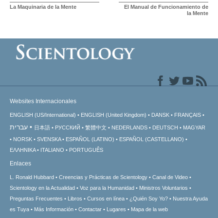
La Maquinaria de la Mente
El Manual de Funcionamiento de
la Mente
Websites Internacionales
ENGLISH (US/International)
ENGLISH (United Kingdom)
DANSK
FRANÇAIS
עברית
日本語
РУССКИЙ
繁體中文
NEDERLANDS
DEUTSCH
MAGYAR
NORSK
SVENSKA
ESPAÑOL (LATINO)
ESPAÑOL (CASTELLANO)
ΕΛΛΗΝΙΚA
ITALIANO
PORTUGUÊS
Enlaces
L. Ronald Hubbard
Creencias y Prácticas de Scientology
Canal de Video
Scientology en la Actualidad
Voz para la Humanidad
Ministros Voluntarios
Preguntas Frecuentes
Libros
Cursos en línea
¿Quién Soy Yo?
Nuestra Ayuda
es Tuya
Más Información
Contactar
Lugares
Mapa de la web