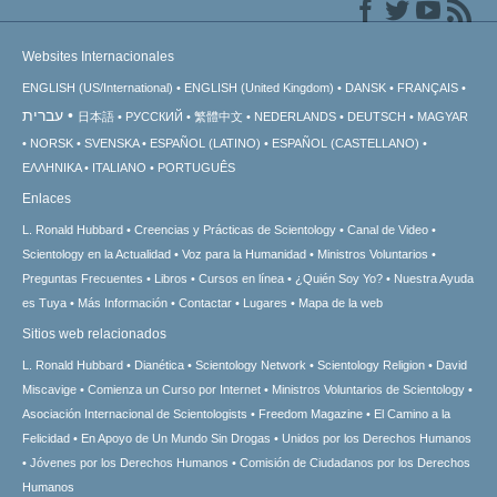
Websites Internacionales
ENGLISH (US/International)
ENGLISH (United Kingdom)
DANSK
FRANÇAIS
עברית
日本語
РУССКИЙ
繁體中文
NEDERLANDS
DEUTSCH
MAGYAR
NORSK
SVENSKA
ESPAÑOL (LATINO)
ESPAÑOL (CASTELLANO)
ΕΛΛΗΝΙΚA
ITALIANO
PORTUGUÊS
Enlaces
L. Ronald Hubbard
Creencias y Prácticas de Scientology
Canal de Video
Scientology en la Actualidad
Voz para la Humanidad
Ministros Voluntarios
Preguntas Frecuentes
Libros
Cursos en línea
¿Quién Soy Yo?
Nuestra Ayuda
es Tuya
Más Información
Contactar
Lugares
Mapa de la web
Sitios web relacionados
L. Ronald Hubbard
Dianética
Scientology Network
Scientology Religion
David
Miscavige
Comienza un Curso por Internet
Ministros Voluntarios de Scientology
Asociación Internacional de Scientologists
Freedom Magazine
El Camino a la
Felicidad
En Apoyo de Un Mundo Sin Drogas
Unidos por los Derechos Humanos
Jóvenes por los Derechos Humanos
Comisión de Ciudadanos por los Derechos
Humanos