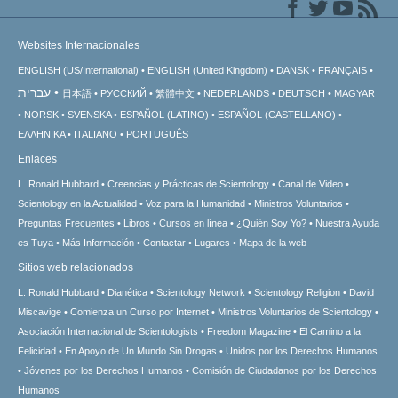
Websites Internacionales
ENGLISH (US/International)
ENGLISH (United Kingdom)
DANSK
FRANÇAIS
עברית
日本語
РУССКИЙ
繁體中文
NEDERLANDS
DEUTSCH
MAGYAR
NORSK
SVENSKA
ESPAÑOL (LATINO)
ESPAÑOL (CASTELLANO)
ΕΛΛΗΝΙΚA
ITALIANO
PORTUGUÊS
Enlaces
L. Ronald Hubbard
Creencias y Prácticas de Scientology
Canal de Video
Scientology en la Actualidad
Voz para la Humanidad
Ministros Voluntarios
Preguntas Frecuentes
Libros
Cursos en línea
¿Quién Soy Yo?
Nuestra Ayuda
es Tuya
Más Información
Contactar
Lugares
Mapa de la web
Sitios web relacionados
L. Ronald Hubbard
Dianética
Scientology Network
Scientology Religion
David
Miscavige
Comienza un Curso por Internet
Ministros Voluntarios de Scientology
Asociación Internacional de Scientologists
Freedom Magazine
El Camino a la
Felicidad
En Apoyo de Un Mundo Sin Drogas
Unidos por los Derechos Humanos
Jóvenes por los Derechos Humanos
Comisión de Ciudadanos por los Derechos
Humanos