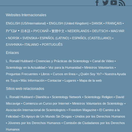
Websites Internacionales
ENGLISH (US/International)
ENGLISH (United Kingdom)
DANSK
FRANÇAIS
עברית
日本語
РУССКИЙ
繁體中文
NEDERLANDS
DEUTSCH
MAGYAR
NORSK
SVENSKA
ESPAÑOL (LATINO)
ESPAÑOL (CASTELLANO)
ΕΛΛΗΝΙΚA
ITALIANO
PORTUGUÊS
Enlaces
L. Ronald Hubbard
Creencias y Prácticas de Scientology
Canal de Video
Scientology en la Actualidad
Voz para la Humanidad
Ministros Voluntarios
Preguntas Frecuentes
Libros
Cursos en línea
¿Quién Soy Yo?
Nuestra Ayuda
es Tuya
Más Información
Contactar
Lugares
Mapa de la web
Sitios web relacionados
L. Ronald Hubbard
Dianética
Scientology Network
Scientology Religion
David
Miscavige
Comienza un Curso por Internet
Ministros Voluntarios de Scientology
Asociación Internacional de Scientologists
Freedom Magazine
El Camino a la
Felicidad
En Apoyo de Un Mundo Sin Drogas
Unidos por los Derechos Humanos
Jóvenes por los Derechos Humanos
Comisión de Ciudadanos por los Derechos
Humanos