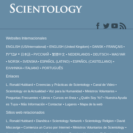
Websites Internacionales
ENGLISH (US/International)
ENGLISH (United Kingdom)
DANSK
FRANÇAIS
עברית
日本語
РУССКИЙ
繁體中文
NEDERLANDS
DEUTSCH
MAGYAR
NORSK
SVENSKA
ESPAÑOL (LATINO)
ESPAÑOL (CASTELLANO)
ΕΛΛΗΝΙΚA
ITALIANO
PORTUGUÊS
Enlaces
L. Ronald Hubbard
Creencias y Prácticas de Scientology
Canal de Video
Scientology en la Actualidad
Voz para la Humanidad
Ministros Voluntarios
Preguntas Frecuentes
Libros
Cursos en línea
¿Quién Soy Yo?
Nuestra Ayuda
es Tuya
Más Información
Contactar
Lugares
Mapa de la web
Sitios web relacionados
L. Ronald Hubbard
Dianética
Scientology Network
Scientology Religion
David
Miscavige
Comienza un Curso por Internet
Ministros Voluntarios de Scientology