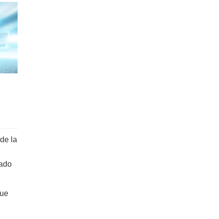
de la
tado
que