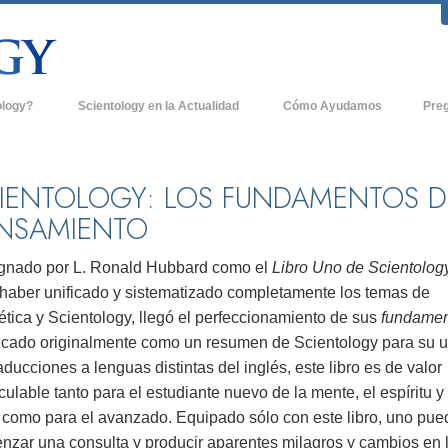
ology?
Scientology en la Actualidad
Cómo Ayudamos
Pre
icas
Iglesias de Scientology
Antece
 de Scientology
Nuevas Iglesias de Scientology
Dentro
IENTOLOGY: LOS FUNDAMENTOS D
NSAMIENTO
entologists acerca de
Organizaciones Avanzadas
La Org
Base en Tierra de Flag
gnado por L. Ronald Hubbard como el
Libro Uno de Scientology
tologist
 haber unificado y sistematizado completamente los temas de
Freewinds
sia
tica y Scientology, llegó el perfeccionamiento de sus
fundamen
Llevando Scientology al Mundo
icado originalmente como un resumen de Scientology para su 
sicos de Scientology
aducciones a lenguas distintas del inglés, este libro es de valor
David Miscavige - Líder Eclesiástico de
a Dianética
Scientology
culable tanto para el estudiante nuevo de la mente, el espíritu y 
, como para el avanzado. Equipado sólo con este libro, uno pue
é es Grandeza?
nzar una consulta y producir aparentes milagros y cambios en 