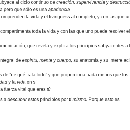
subyace al ciclo continuo de
creación, supervivencia
y
destrucci
ida pero que sólo es una
apariencia
omprenden la vida y el livingness al completo, y con las que u
compartimenta toda la vida y con las que uno puede resolver el
municación, que revela y explica los principios subyacentes a 
integral de
espíritu, mente
y
cuerpo,
su anatomía y su interrelac
as de “de qué trata todo” y que proporciona nada menos que los
idad
y la
vida
en sí
a fuerza vital que eres
tú
as a
descubrir
estos principios por
ti mismo.
Porque esto es