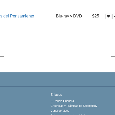
os del Pensamiento
Blu-ray y DVD
$25
Enlaces
L. Ronald Hubbard
Creencias y Prácticas de Scientology
Canal de Video